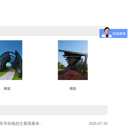
廊架
廊架
车亭价格的主要因素有...
2026-07-20