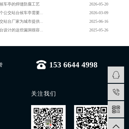
候车亭的焊缝防腐工艺
2026-05-20
个公交站台候车亭需要...
2026-03-09
交站台厂家为城市提供...
2025-06-16
台设计的这些漏洞很容...
2025-05-26
153 6644 4998
誉
1
关注我们