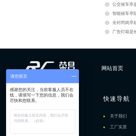
公交候车亭是
智能候车亭
全封闭岗亭款
广告灯箱是候
网站首页
请您留言
感谢您的关注，当前客服人员不在
线，请填写一下您的信息，我们会
友情链接
快速导航
尽快和您联系。
关于我们
工厂实景