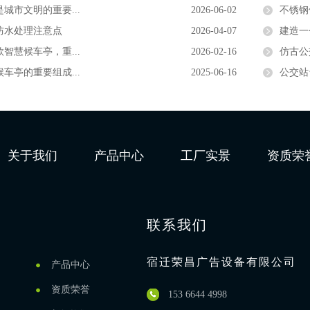
城市文明的重要...
2026-06-02
不锈钢
防水处理注意点
2026-04-07
建造一
智慧候车亭，重...
2026-02-16
仿古公
车亭的重要组成...
2025-06-16
公交站
关于我们
产品中心
工厂实景
资质荣
联系我们
宿迁荣昌广告设备有限公司
产品中心
资质荣誉
153 6644 4998