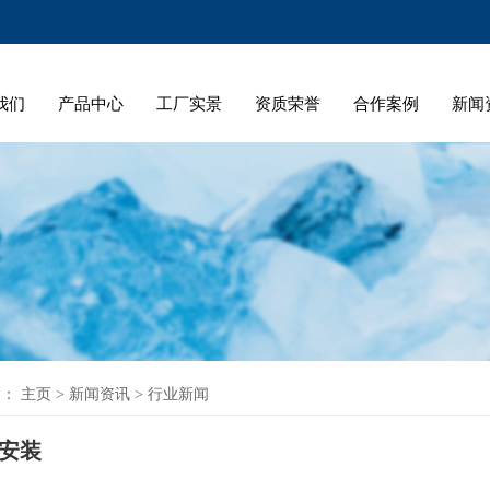
我们
产品中心
工厂实景
资质荣誉
合作案例
新闻
 ：
主页
>
新闻资讯
>
行业新闻
安装